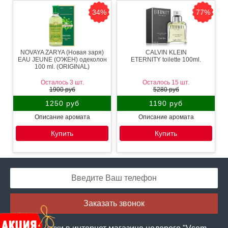
34%
77%
NOVAYA ZARYA (Новая заря)
CALVIN KLEIN
EAU JEUNE (О'ЖЕН) одеколон
ETERNITY toilette 100ml.
100 ml. (ORIGINAL)
Осталось 3 шт.
Осталось 15 шт.
1900 руб
5280 руб
1250 руб
1190 руб
Описание аромата
Описание аромата
Купить
Купить
Заказать звонок