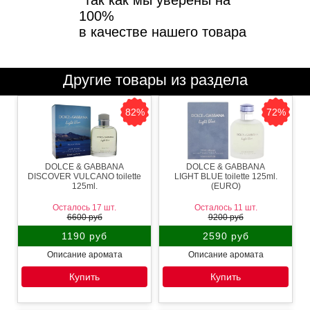
100%
в качестве нашего товара
Другие товары из раздела
82%
72%
DOLCE & GABBANA
DOLCE & GABBANA
DISCOVER VULCANO toilette
LIGHT BLUE toilette 125ml.
125ml.
(EURO)
Осталось 17 шт.
Осталось 11 шт.
6600 руб
9200 руб
1190 руб
2590 руб
Описание аромата
Описание аромата
Купить
Купить